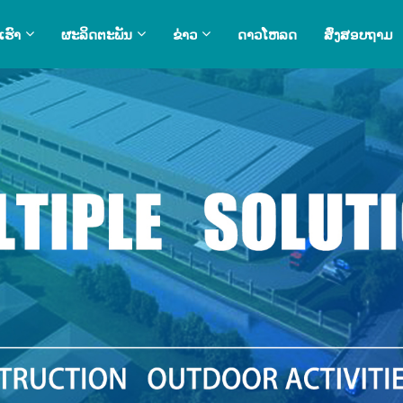
ເຮົາ
ຜະລິດຕະພັນ
ຂ່າວ
ດາວໂຫລດ
ສົ່ງສອບຖາມ