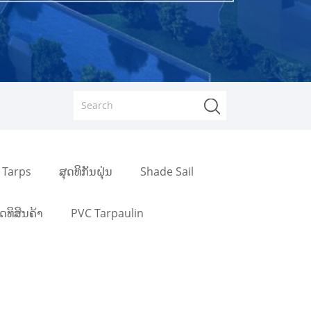
 Tarps
ສຸດທິກັນຝຸ່ນ
Shade Sail
ຸດທິສິນຄ້າ
PVC Tarpaulin