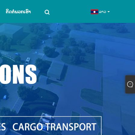
ຕິດຕໍ່ພວກເຮົາ
ລາວ