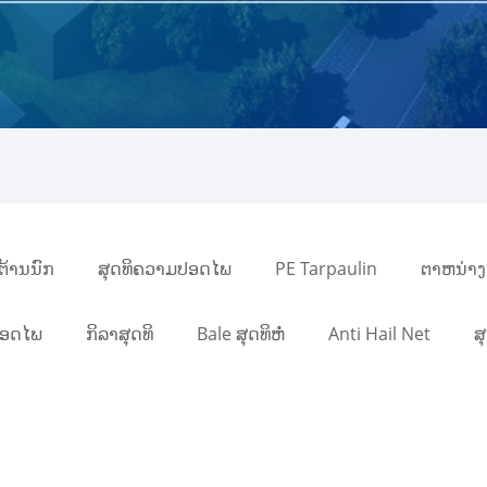
ິຕ້ານນົກ
ສຸດທິຄວາມປອດໄພ
PE Tarpaulin
ຕາຫນ່າງ
ປອດໄພ
ກິລາສຸດທິ
Bale ສຸດທິຫໍ່
Anti Hail Net
ສ