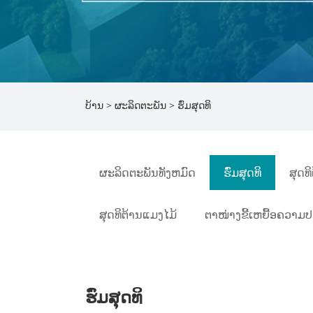
ບ້ານ
>
ຜະລິດຕະພັນ
> ຮົ່ມສຸດທິ
ຜະລິດຕະພັນທັງຫມົດ
ຮົ່ມສຸດທິ
ສຸດທ
ສຸດທິຕ້ານແມງໄມ້
ຕາໜ່າງຂີ້ເຫຍື້ອຄວາມ
ຮົ່ມສຸດທິ