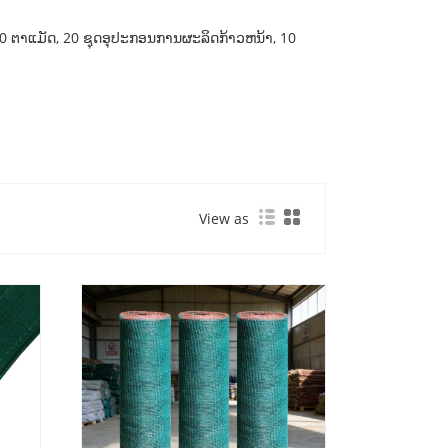
00 ຕາແມັດ, 20 ຊຸດອຸປະກອນການຜະລິດກ້າວຫນ້າ, 10
View as