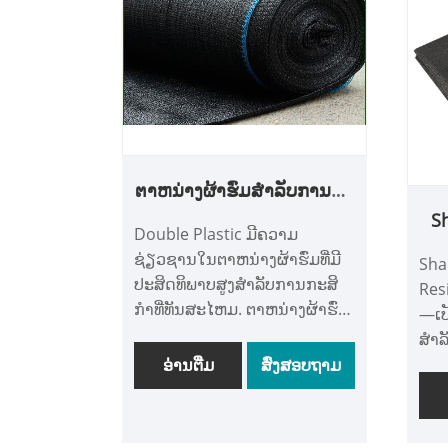
ສະຖານທີ່ນອກ. ສະຫນັບສະຫນູນ
ຂະບ
ໂດຍກໍາລັງການຜະລິດທີ່ເຂັ້ມແຂງ,
ຂອງ
ພວກເຮົາຮັກສາຫຼັກຊັບພຽງພໍສໍາ
ຄຸນ
ລັບການຈັດສົ່ງໄວ. ຜະລິດຕະພັນ
ເຮົ
ຂອງພວກເຮົາໄດ້ຖືກຂາຍຢ່າງ
ທີ່
ກວ້າງຂວາງໃນທົ່ວໂລກແລະໄດ້ຮັບ
ຢ່າງ
ການຮ່ວມມືໃນໄລຍະຍາວກັບ
ການຂ
ລູກຄ້າທົ່ວໂລກຈໍານວນຫລາຍສໍາ
ອາໄ
ຕາຫນ່າງຜ້າຮົ່ມສໍາລັບການກະ
ລັບຄຸນນະພາບທີ່ເຊື່ອຖືໄດ້.
ການປ
ສິກໍາ
S
Double Plastic ມີຄວາມ
ຕັ້
ຊ່ຽວຊານໃນຕາຫນ່າງຜ້າຮົ່ມທີ່ມີ
ແລະ
Sha
ປະສິດທິພາບສູງສໍາລັບການກະສິ
ສໍາ
Res
ກໍາທີ່ທັນສະໄຫມ. ຕາຫນ່າງຜ້າຮົ່ມ
ຍາວ
—ເປ
ສໍາລັບການກະສິກໍາຂອງພວກເຮົາ
ສຳລ
ສະຫນອງການແຜ່ກະຈາຍແສງ
ປະຢ
ອ່ານ​ຕື່ມ
ສົ່ງສອບຖາມ
ສະຫວ່າງທີ່ດີທີ່ສຸດແລະການ
ຄວບ
ປົກປ້ອງ UV, ເຫມາະສໍາລັບການ
ໂພລີ
ຮົ່ມພືດ, ການປົກຫຸ້ມຂອງເຮືອນ
ເຮັ