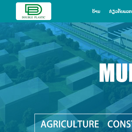
ບ້ານ
ກ່ຽວ​ກັບ​ພວກ​