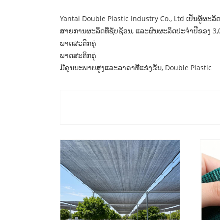
Yantai Double Plastic Industry Co., Ltd ເປັນຜູ້ຜ
ສາຍການຜະລິດທີ່ຊັບຊ້ອນ, ແລະຜົນຜະລິດປະຈໍາປີຂອງ 3,
ພາດສະຕິກຄູ່
ພາດສະຕິກຄູ່
ມີຄຸນນະພາບສູງແລະລາຄາທີ່ແຂ່ງຂັນ, Double Plastic