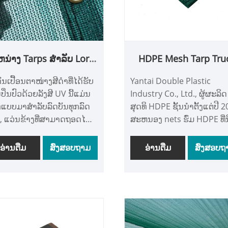
ນ່າງ Tarps ສໍາລັບ Lorry
HDPE Mesh Tarp Tru
railer Black UV ຮັບການ
Cover Outdoor Windpr
ັນເປື້ອນຕາໜ່າງສີດຳທີ່ໄດ້ຮັບ
Yantai Double Plastic
ິ່ນປົວ Retractable Side
Canopy with Gromme
ິ່ນປົວດ້ວຍລັງສີ UV ນີ້ແມ່ນ
Industry Co., Ltd., ຜູ້ຜະລິດ
wning ຫນ້າຈໍຄວາມເປັນ
for Parking Trailer Fi
ແບບມາສຳລັບລົດບັນທຸກລົດ
ສຸດທິ HDPE ຊັ້ນນໍາຕັ້ງແຕ່ປີ 2
ວນຕົວ Balcony ຕາຫນ່າງ
Pond
ງ, ແວ່ນຂ້າງທີ່ສາມາດຖອດໄດ້,
Tarp
ສະຫນອງ nets ຮົ່ມ HDPE ທີ່ນ
ຈໍຄວາມເປັນສ່ວນຕົວຂອງ
ກັບ UV stabilization Yanta
ຽງ, ແລະຮົ່ມກາງແຈ້ງ. ການ
Double Plastic Industry C
ອ່ານ​ຕື່ມ
ສົ່ງສອບຖາມ
ອ່ານ​ຕື່ມ
ສົ່ງສອບຖ
ຮອງເອົາເຕັກໂນໂລຊີ
Ltd.. ຜະລິດຈາກ HDPE ເວີຈິ
bilization HDPE ແລະ UV ທີ່
ໄອແລນ 100%, ຕາຫນ່າງຂອງ
ວາມຫນາແຫນ້ນສູງ, ມັນສະຫ
ພວກເຮົາມີອັດຕາຮົ່ມທີ່ສາມາດ
ຄວາມທົນທານຕໍ່ລົມ, ລະບາຍ
ແຕ່ງໄດ້ 30%-95%, ຊີວິດ tens
າດ, ແລະຮັກສາສີທີ່ຍາວນານ.
ພິເສດ, ຊີວິດ tensile ພິເສດ -
ຮັບການສະຫນັບສະຫນູນຈາກ
ປີ. ນໍາໃຊ້ຢ່າງກວ້າງຂວາງໃນ