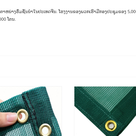
ະລິດຕາຫນ່າງຮົ່ມຊັ້ນນໍາໃນປະເທດຈີນ. ໂຮງງານຂອງພວກເຮົາມີກອງປະຊຸມຂອງ 5,0
000 ໂຕນ.