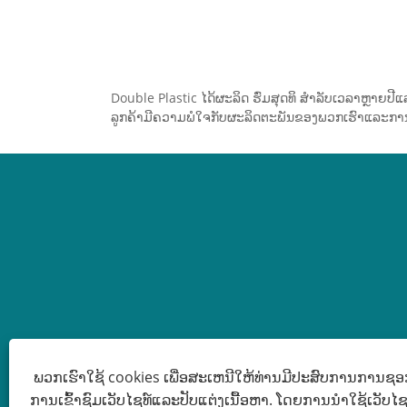
ແກ້ວ, ທີ່ພັກອາໄສການລ້ຽງສັດ,
ໜັກ
ແລະການນໍາໃຊ້ສວນ. ການນໍາໃຊ້
Hea
ເທກໂນໂລຍີການຖັກທີ່ກ້າວຫນ້າ
Gar
ແລະວັດສະດຸ HDPE ທີ່ທົນທານຕໍ່
ຄວາ
Double Plastic ໄດ້ຜະລິດ ຮົ່ມສຸດທິ ສໍາລັບເວລາຫຼາຍປ
UV, ພວກເຮົາຮັບປະກັນຄວາມ
ການ
ລູກຄ້າມີຄວາມພໍໃຈກັບຜະລິດຕະພັນຂອງພວກເຮົາແລະການບໍລິ
ທົນທານ, ຮົ່ມທີ່ເປັນເອກະພາບ,
ຫຼື
ແລະ breathability. ດ້ວຍ​ຄວາມ​
ສາມາດ​ຜະລິດ​ທີ່​ກວ້າງຂວາງ​ແລະ​
ລະບົບ​ຕ່ອງ​ໂສ້​ການ​ສະໜອງ​ທີ່​
ປັບປຸງ, ຕາ​ຫນ່າງ​ຜ້າ​ຮົ່ມ​ສຳລັບ​
ກະສິກຳ​ຮັກສາ​ຫຼັກ​ຊັບ​ຂະໜາດ​
ໃຫຍ່​ທີ່​ມີ​ຄວາມ​ພ້ອມ​ໃນ​ການ​ຈັດສົ່ງ​
ທົ່ວ​ໂລກ​ຢ່າງ​ວ່ອງ​ໄວ. ໄວ້ໃຈຈາກ
ຟາມ ແລະ ສະຫະກອນກະເສດ
ທົ່ວໂລກ, ຜ້າຮົ່ມຜ້າຕາໜ່າງສຳລັບ
ກະສິກຳ ສະໜັບສະໜູນການເຕີບ
ໃຫຍ່ຂອງພືດທີ່ມີສຸຂະພາບດີ ແລະ
ພວກເຮົາໃຊ້ cookies ເພື່ອສະເຫນີໃຫ້ທ່ານມີປະສົບການການຊອກຫ
ຜົນຜະລິດທີ່ດີຂຶ້ນ. ມັນ​ເປັນ​ການ​ແກ້​
ການເຂົ້າຊົມເວັບໄຊທ໌ແລະປັບແຕ່ງເນື້ອຫາ. ໂດຍການນໍາໃຊ້ເວັບໄຊທ໌ນ
ສະຫງວນລິຂະສິດ © 2022 Yantai Doubl