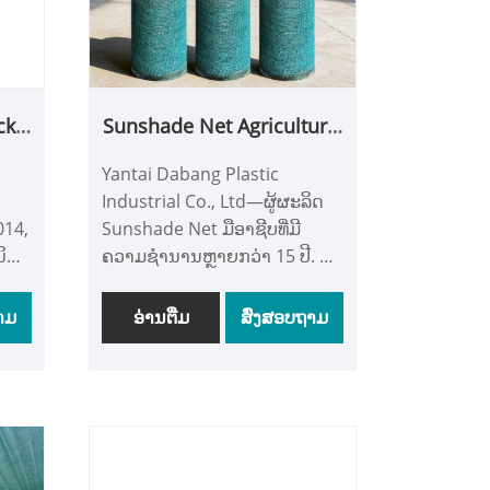
ck
Sunshade Net Agricultural
oof
Greenhouse Nursery
Yantai Dabang Plastic
ts
Garden Shade Cloth
Industrial Co., Ltd—ຜູ້ຜະລິດ
sh
Shade Net
014,
Sunshade Net ມືອາຊີບທີ່ມີ
ິຍົມ
ຄວາມຊໍານານຫຼາຍກວ່າ 15 ປີ. ຜ້າ
i
ຮົ່ມຂອງພວກເຮົາຖືກນໍາໃຊ້ຢ່າງ
o.,
ກວ້າງຂວາງໃນເຮືອນແກ້ວກະສິ
າມ
ອ່ານ​ຕື່ມ
ສົ່ງສອບຖາມ
ນ
ກໍາ, ສວນກ້າ, ແລະສວນເພື່ອ
ປ້ອງກັນ UV ທີ່ມີປະສິດທິພາບແລະ
ປັບ
ຄວາມເຢັນ. ພວກເຮົາດໍາເນີນການ
ile
12 ສາຍການຜະລິດແບບພິເສດ,
 30
ສົ່ງ 500,000㎡ ຕໍ່ເດືອນດ້ວຍ
ກະສິ
ສິນຄ້າຄົງຄັງທີ່ພຽງພໍສໍາລັບການ