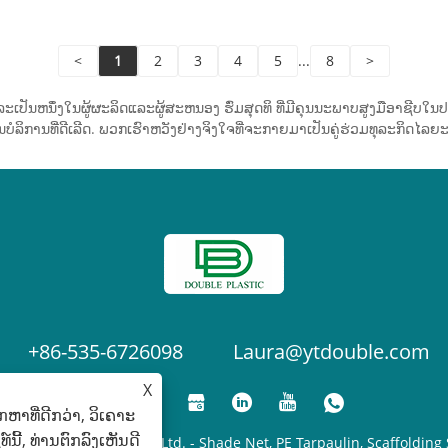
ເບົາ (HDPE), Shade Net -
ແສງ.
vy Duty Uv Resistant
<
1
2
3
4
5
...
8
>
den Protection ສະໜອງ
ມທົນທານທີ່ເໜືອກວ່າ ໂດຍບໍ່ມີ
ີແລະເປັນຫນຶ່ງໃນຜູ້ຜະລິດແລະຜູ້ສະຫນອງ ຮົ່ມສຸດທິ ທີ່ມີຄຸນນະພາບສູງມືອາຊີ
ຫຼຸດການໄຫຼວຽນຂອງອາກາດ
ການທີ່ດີເລີດ. ພວກເຮົາຫວັງຢ່າງຈິງໃຈທີ່ຈະກາຍມາເປັນຄູ່ຮ່ວມທຸລະກິດໄລຍະຍາ
 ການແຜ່ກະຈາຍຂອງແສງ.
+86-535-6726098
Laura@ytdouble.com
X
າທີ່ດີກວ່າ, ວິເຄາະ
ີ້, ທ່ານຕົກລົງເຫັນດີ
e Plastic Industry Co.,Ltd. - Shade Net, PE Tarpaulin, Scaffolding