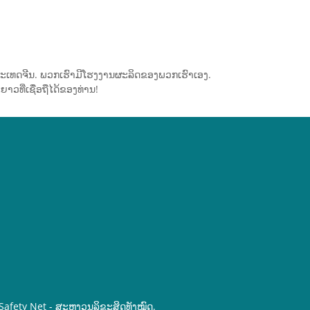
ບໃນປະເທດຈີນ. ພວກເຮົາມີໂຮງງານຜະລິດຂອງພວກເຮົາເອງ.
ວທີ່ເຊື່ອຖືໄດ້ຂອງທ່ານ!
 Safety Net - ສະຫງວນລິຂະສິດທັງໝົດ.