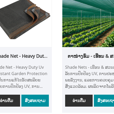
ວນການຜະລິດເຕັມຮູບແບບ
ກໍາ, ການກໍ່ສ້າງ, ການລ້ຽງປາ,
ພວກເຮົາແລະການຄວບຄຸມ
ແລະສະຖານທີ່ນອກ, ພວກເຂົາເ
ນະພາບຢ່າງເຂັ້ມງວດ, ພວກ
ສະຫນອງການປົກປ້ອງ UV ທີ່ເຊື
າຮັກສາຫຼັກຊັບຂະຫນາດໃຫຍ່
ໄດ້, ຄວາມຕ້ານທານລົມ, ແລະ
ຫມັ້ນຄົງແລະການຂາຍສົ່ງອອກ
ລະບຽບການອຸນຫະພູມ Yanta
ຕໍ່ເນື່ອງ. ເຊື່ອຖືໄດ້ໂດຍລູກຄ້າ
Double Plastic Industry C
ົນສົ່ງ, ການກໍ່ສ້າງ, ແລະທີ່ຢູ່
Ltd.. Backed by advanced
ສທົ່ວໂລກ, ມັນປະສົມປະສານ
warp-knitting technology
ະຕິບັດທີ່ເຊື່ອຖືໄດ້, ການຕິດ
and large-scale producti
hade Net - Heavy Duty
ຕາໜ່າງຮົ່ມ - ເຮືອນ & 
ງງ່າຍດ້ວຍ grommets ເສີມ,
capacity, we guarantees 
Uv Resistant Garden
ການນໍາໃຊ້ນອກທີ່ຫຼາກຫຼາຍ
supply with aple inventor
de Net - Heavy Duty Uv
Shade Nets - ເຮືອນ & ສວນ
Protection
ລັບການປົກປັກຮັກສາໃນໄລຍະ
ຜະລິດຕະພັນຂອງພວກເຮົາໄດ້
istant Garden Protection
ລັບການປົກປ້ອງ UV, ການປະ
.
ຄວາມໄວ້ວາງໃຈຈາກລູກຄ້າໃນ
ັນການແກ້ໄຂອັດສະລິຍະ
ພະລັງງານ, ແລະການຄວບຄຸມ
ອາເມລິກາເຫນືອ, ເອີຣົບຕາເວັ
ັບການປົກປ້ອງ UV, ການ
ສິ່ງແວດລ້ອມ. ຜະລິດຈາກໂພລີ
ອອກ, ແລະອາຊີ, ມີການຈັດສົ່ງທ
ັດພະລັງງານ ແລະການ
ລີນນ້ຳໜັກເບົາ (HDPE), ຜ້າຮົ່
ສອດຄ່ອງຕາມເວລາແລະຄວາ
ຄຸມສິ່ງແວດລ້ອມ. ຜະລິດຈາກ
ເຮືອນ ແລະ ສວນຂອງພວກເຮົ
ອ່ານ​ຕື່ມ
ສົ່ງສອບຖາມ
ອ່ານ​ຕື່ມ
ສົ່ງສອບຖ
ພໍໃຈຂອງລູກຄ້າສູງ.
ເອທີລີນນ້ຳໜັກເບົາ (HDPE) ທີ່
ໂດຍບໍ່ມີການຫຼຸດການໄຫຼວຽ
ດຈາກແສງ UV-stabilized, ນ້ຳ
ອາກາດ ຫຼື ການແຜ່ກະຈາຍຂ