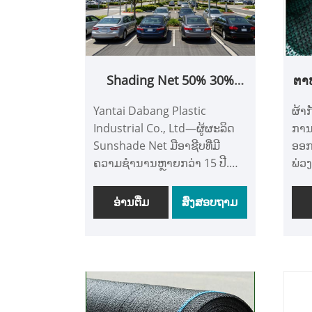
Shading Net 50% 30%
ຕາຫ
40% Pe Recycled Green
T
Yantai Dabang Plastic
ຜ້າກ
White Black Sun Shading
ປ
Industrial Co., Ltd—ຜູ້ຜະລິດ
ການປ
Nets
A
Sunshade Net ມືອາຊີບທີ່ມີ
ອອກ
ສ່
ຄວາມຊໍານານຫຼາຍກວ່າ 15 ປີ.
ພ່ວ
ຕາຫນ່າງຮົ່ມ PE ທີ່ນໍາມາໃຊ້ໃຫມ່
ໜ້າ
ນີ້ມີອັດຕາ 30%, 40% ແລະ 50% ທີ່
ລະບ
ອ່ານ​ຕື່ມ
ສົ່ງສອບຖາມ
ມີສີຂຽວ, ສີຂາວແລະສີດໍາ. ການ
ຮັບ
ຮັບຮອງເອົາເທກໂນໂລຍີການຖັກ
sta
ຕ້ານ UV ກ້າວຫນ້າ, ມັນມີ
ມີຄ
ຄຸນສົມບັດທີ່ທົນທານແລະການນໍາ
ນອງ
ໃຊ້ຢ່າງກວ້າງຂວາງໃນກະສິກໍາ,
ອາກ
ເຮືອນແກ້ວ, ການກໍ່ສ້າງແລະ
ໄດ້