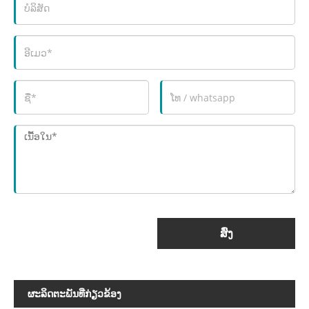
ສົ່ງ
ຜະ​ລິດ​ຕະ​ພັນ​ທີ່​ກ່ຽວ​ຂ້ອງ