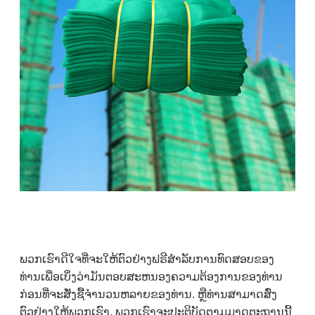
ພວກເຮົາດີໃຈທີ່ຈະໃຫ້ຕົວຢ່າງຟຣີສໍາລັບການທົດສອບຂອງ
ທ່ານເພື່ອເບິ່ງວ່າມັນຕອບສະຫນອງຄວາມຕ້ອງການຂອງທ່ານ
ກ່ອນທີ່ຈະສັ່ງຊື້ຈໍານວນຫລາຍຂອງທ່ານ. ຫຼືທ່ານສາມາດສົ່ງ
ຕົວຢ່າງໃຫ້ພວກເຮົາ, ພວກເຮົາຈະປະຕິບັດຕາມມາດຕະຖານນີ້