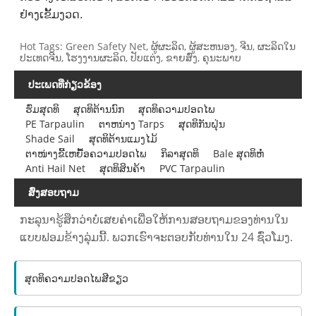
ຢ່າງເຂັ້ມງວດ.
Hot Tags: Green Safety Net, ຜູ້ຜະລິດ, ຜູ້ສະຫນອງ, ຈີນ, ຜະລິດໃນ
ປະເທດຈີນ, ໂຮງງານຜະລິດ, ປັບແຕ່ງ, ຂາຍສົ່ງ, ຄຸນະພາບ
ປະເພດທີ່ກ່ຽວຂ້ອງ
ຮົ່ມສຸດທິ
ສຸດທິຕ້ານນົກ
ສຸດທິຄວາມປອດໄພ
PE Tarpaulin
ຕາຫນ່າງ Tarps
ສຸດທິກັນຝຸ່ນ
Shade Sail
ສຸດທິຕ້ານແມງໄມ້
ຕາໜ່າງຂີ້ເຫຍື້ອຄວາມປອດໄພ
ກິລາສຸດທິ
Bale ສຸດທິຫໍ່
Anti Hail Net
ສຸດທິສິນຄ້າ
PVC Tarpaulin
ສົ່ງສອບຖາມ
ກະລຸນາຮູ້ສຶກວ່າບໍ່ເສຍຄ່າເພື່ອໃຫ້ການສອບຖາມຂອງທ່ານໃນ
ແບບຟອມຂ້າງລຸ່ມນີ້. ພວກເຮົາຈະຕອບກັບທ່ານໃນ 24 ຊົ່ວໂມງ.