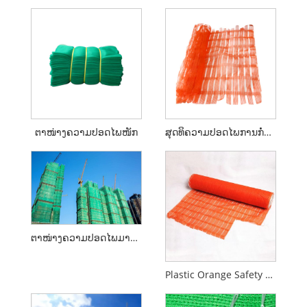
ຕາໜ່າງຄວາມປອດໄພໜັກ
ສຸດທິຄວາມປອດໄພການກໍ່ສ້າງສໍາລັບອາຄານ
ຕາໜ່າງຄວາມປອດໄພມາດຕະຖານ
Plastic Orange Safety Barricade Net