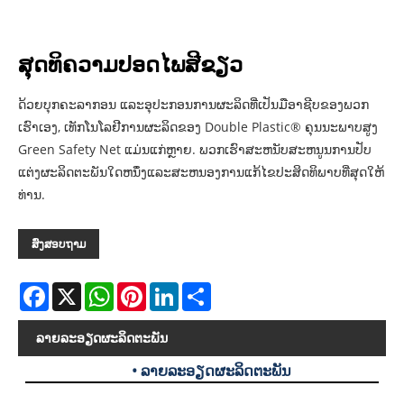
ສຸດທິຄວາມປອດໄພສີຂຽວ
ດ້ວຍບຸກຄະລາກອນ ແລະອຸປະກອນການຜະລິດທີ່ເປັນມືອາຊີບຂອງພວກ
ເຮົາເອງ, ເທັກໂນໂລຢີການຜະລິດຂອງ Double Plastic® ຄຸນນະພາບສູງ
Green Safety Net ແມ່ນແກ່ຫຼາຍ. ພວກເຮົາສະຫນັບສະຫນູນການປັບ
ແຕ່ງຜະລິດຕະພັນໃດຫນຶ່ງແລະສະຫນອງການແກ້ໄຂປະສິດທິພາບທີ່ສຸດໃຫ້
ທ່ານ.
ສົ່ງສອບຖາມ
Facebook
X
WhatsApp
Pinterest
LinkedIn
Share
ລາຍ​ລະ​ອຽດ​ຜະ​ລິດ​ຕະ​ພັນ
• ລາຍລະອຽດຜະລິດຕະພັນ