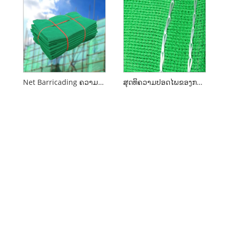
Net Barricading ຄວາມປອດໄພສໍາລັບການ Scaffolding
ສຸດທິຄວາມປອດໄພຂອງການກໍ່ສ້າງ