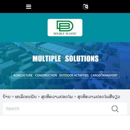
ບ້ານ
>
ຜະລິດຕະພັນ
>
ສຸດທິຄວາມປອດໄພ
> ສຸດທິຄວາມປອດໄພສີຂຽວ