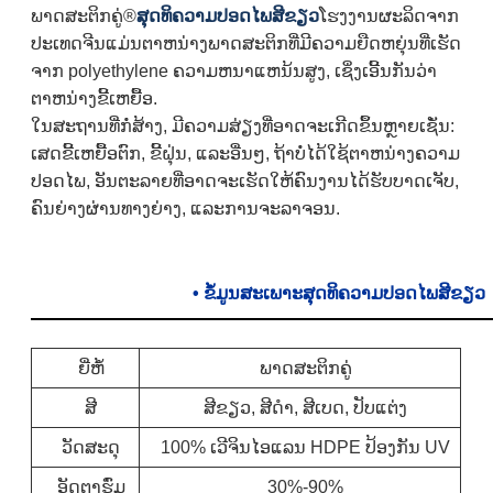
ພາດສະຕິກຄູ່®
ສຸດທິຄວາມປອດໄພສີຂຽວ
ໂຮງງານຜະລິດຈາກ
ປະເທດຈີນແມ່ນຕາຫນ່າງພາດສະຕິກທີ່ມີຄວາມຍືດຫຍຸ່ນທີ່ເຮັດ
ຈາກ polyethylene ຄວາມຫນາແຫນ້ນສູງ, ເຊິ່ງເອີ້ນກັນວ່າ
ຕາຫນ່າງຂີ້ເຫຍື້ອ.
ໃນສະຖານທີ່ກໍ່ສ້າງ, ມີຄວາມສ່ຽງທີ່ອາດຈະເກີດຂຶ້ນຫຼາຍເຊັ່ນ:
ເສດຂີ້ເຫຍື້ອຕົກ, ຂີ້ຝຸ່ນ, ແລະອື່ນໆ, ຖ້າບໍ່ໄດ້ໃຊ້ຕາຫນ່າງຄວາມ
ປອດໄພ, ອັນຕະລາຍທີ່ອາດຈະເຮັດໃຫ້ຄົນງານໄດ້ຮັບບາດເຈັບ,
ຄົນຍ່າງຜ່ານທາງຍ່າງ, ແລະການຈະລາຈອນ.
•
ຂໍ້ມູນສະເພາະສຸດທິຄວາມປອດໄພສີຂຽວ
ຍີ່ຫໍ້
ພາດສະຕິກຄູ່
ສີ
ສີຂຽວ, ສີດໍາ, ສີເບດ, ປັບແຕ່ງ
ວັດສະດຸ
100% ເວີຈິນໄອແລນ HDPE ປ້ອງກັນ UV
ອັດຕາຮົ່ມ
30%-90%