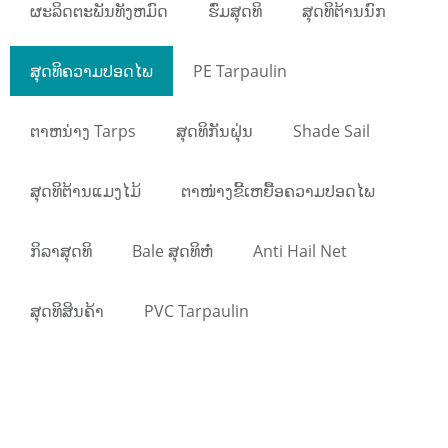
ຜະລິດຕະພັນທັງຫມົດ
ຮົ່ມສຸດທິ
ສຸດທິຕ້ານນົກ
ສຸດທິຄວາມປອດໄພ
PE Tarpaulin
ຕາຫນ່າງ Tarps
ສຸດທິກັນຝຸ່ນ
Shade Sail
ສຸດທິຕ້ານແມງໄມ້
ຕາໜ່າງຂີ້ເຫຍື້ອຄວາມປອດໄພ
ກິລາສຸດທິ
Bale ສຸດທິຫໍ່
Anti Hail Net
ສຸດທິສິນຄ້າ
PVC Tarpaulin