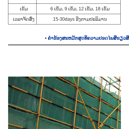
ເຂັມ
6 ເຂັມ, 9 ເຂັມ, 12 ເຂັມ, 18 ເຂັມ
ເວລາຈັດສົ່ງ
15-30days ອີງຕາມປະລິມານ
•
ຄໍາຮ້ອງສະຫມັກສຸດທິຄວາມປອດໄພສີຂຽວສ