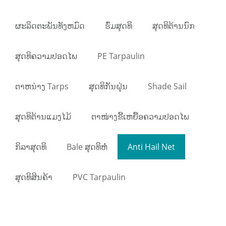
ຜະລິດຕະພັນທັງຫມົດ
ຮົ່ມສຸດທິ
ສຸດທິຕ້ານນົກ
ສຸດທິຄວາມປອດໄພ
PE Tarpaulin
ຕາຫນ່າງ Tarps
ສຸດທິກັນຝຸ່ນ
Shade Sail
ສຸດທິຕ້ານແມງໄມ້
ຕາໜ່າງຂີ້ເຫຍື້ອຄວາມປອດໄພ
ກິລາສຸດທິ
Bale ສຸດທິຫໍ່
Anti Hail Net
ສຸດທິສິນຄ້າ
PVC Tarpaulin