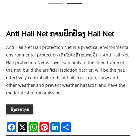
Anti Hail Net ການປົກປ້ອງ Hail Net
Anti Hail Net Hail protection Net is a practical environmental
environmental protection ເຕັກໂນໂລຊີໃຫມ່ກະສິກໍາ, Anti Hail Net
Hail protection Net is covered mainly in the shed frame of
the net, build the artificial isolation barrier, will be the net,
effectively control all kinds of hail, frost, rain, snow and
other weather and prevent weather hazards, and have the
moderatesha transmission.
ສົ່ງສອບຖາມ
Facebook
X
WhatsApp
Pinterest
LinkedIn
Share