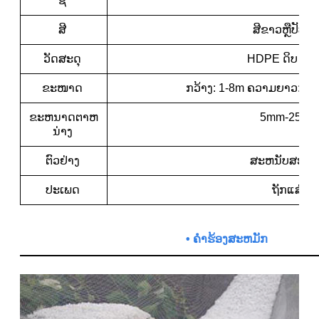
ຊື່
ສີ
ສີຂາວຫຼືປັບແຕ
ວັດສະດຸ
HDPE ດິບ 10
ຂະໜາດ
ກວ້າງ: 1-8m ຄວາມຍາວ: 1-
ຂະຫນາດຕາຫ
5mm-25m
ນ່າງ
ຕົວຢ່າງ
ສະຫນັບສະຫນ
ປະເພດ
ຖັກແສ່ວ
• ຄໍາຮ້ອງສະຫມັກ