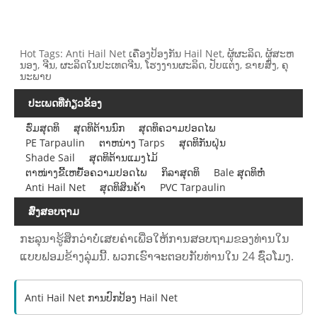
Hot Tags: Anti Hail Net ເຄື່ອງປ້ອງກັນ Hail Net, ຜູ້ຜະລິດ, ຜູ້ສະຫ
ນອງ, ຈີນ, ຜະລິດໃນປະເທດຈີນ, ໂຮງງານຜະລິດ, ປັບແຕ່ງ, ຂາຍສົ່ງ, ຄຸ
ນະພາບ
ປະເພດທີ່ກ່ຽວຂ້ອງ
ຮົ່ມສຸດທິ
ສຸດທິຕ້ານນົກ
ສຸດທິຄວາມປອດໄພ
PE Tarpaulin
ຕາຫນ່າງ Tarps
ສຸດທິກັນຝຸ່ນ
Shade Sail
ສຸດທິຕ້ານແມງໄມ້
ຕາໜ່າງຂີ້ເຫຍື້ອຄວາມປອດໄພ
ກິລາສຸດທິ
Bale ສຸດທິຫໍ່
Anti Hail Net
ສຸດທິສິນຄ້າ
PVC Tarpaulin
ສົ່ງສອບຖາມ
ກະລຸນາຮູ້ສຶກວ່າບໍ່ເສຍຄ່າເພື່ອໃຫ້ການສອບຖາມຂອງທ່ານໃນ
ແບບຟອມຂ້າງລຸ່ມນີ້. ພວກເຮົາຈະຕອບກັບທ່ານໃນ 24 ຊົ່ວໂມງ.