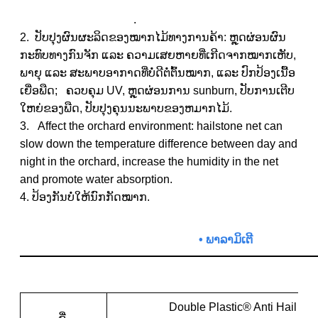
.
2. ປັບປຸງຜົນຜະລິດຂອງໝາກໄມ້ທາງການຄ້າ: ຫຼຸດຜ່ອນຜົນ
ກະທົບທາງກົນຈັກ ແລະ ຄວາມເສຍຫາຍທີ່ເກີດຈາກໝາກເຫັບ,
ພາຍຸ ແລະ ສະພາບອາກາດທີ່ບໍ່ດີຕໍ່ຕົ້ນໝາກ, ແລະ ປົກປ້ອງເນື້ອ
ເຍື່ອພືດ; ຄວບຄຸມ UV, ຫຼຸດຜ່ອນການ sunburn, ປັບການເຕີບ
ໃຫຍ່ຂອງພືດ, ປັບປຸງຄຸນນະພາບຂອງຫມາກໄມ້.
3. Affect the orchard environment: hailstone net can
slow down the temperature difference between day and
night in the orchard, increase the humidity in the net
and promote water absorption.
4. ປ້ອງກັນບໍ່ໃຫ້ນົກກັດໝາກ.
• ພາລາມິເຕີ
Double Plastic® Anti Hail Net