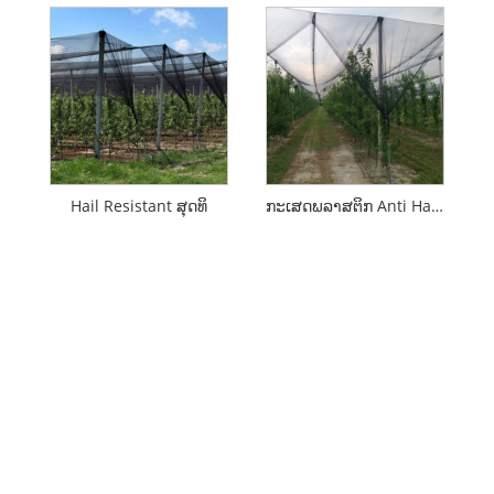
Hail Resistant ສຸດທິ
ກະເສດພລາສຕິກ Anti Hail Net