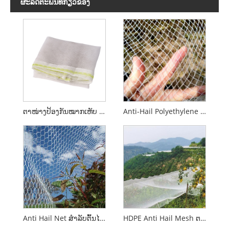
ຜະ​ລິດ​ຕະ​ພັນ​ທີ່​ກ່ຽວ​ຂ້ອງ
ຕາໜ່າງປ້ອງກັນໝາກເຫັບ HDPE ລະດັບພຣີມຽມ - ຕາໜ່າງປ້ອງກັນໝາກໄມ້ທີ່ທົນທານຕໍ່ແສງ UV
Anti-Hail Polyethylene ຕາຫນ່າງປ້ອງກັນນົກທີ່ມີຕາຫນ່າງພາດສະຕິກ Custom Cut ສໍາລັບກະສິກໍາ
Anti Hail Net ສໍາລັບຕົ້ນໄມ້ Apple
HDPE Anti Hail Mesh ຕາຫນ່າງ